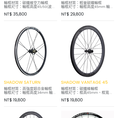
輪框材質：碳纖維空力輪框
輪框材質：輕量碳纖輪框
輪框尺寸：輪框高度45/50(波浪
輪框尺寸：輪框高度45mm 輪框
框)
寬度 26mm 輪框內寬 19mm
NT$
35,800
NT$
29,800
輪框寬度 28mm 輪框內寬
外胎款式：Clincher外胎與
22mm
Tubeless Ready外胎
外胎款式：Clincher外胎與
建議胎壓：100~110psi
Tubeless 外胎
內襯帶：23mm TL膠帶
建議胎壓：100~110psi
花鼓本體：RUBAR CNC 5代鋁
花鼓軸心：QR快拆
合金花鼓
花鼓鋼絲：5.2mm碳幅條
花鼓軸心：QR快拆
花鼓培林：陶瓷培林
花鼓培林：日本EZO培林
棘輪系統：SHIMANO 11s/12s
棘輪系統：SHIMANO 9/10/11
輪組重量：1430g(不含襯帶)
輪組重量：1430g(不含襯帶)
框體保固1年
框體保固1年
附專用煞車皮
SHADOW SATURN
SHADOW VANTAGE 45
輪框材質：高強度鋁合金輪框
輪框材質：碳纖維輪框
輪框尺寸：輪框高度34mm 輪框
輪框尺寸：框高45mm、框寬
寬度 22mm 輪框內寬 16mm
19mm
NT$
19,800
NT$
19,800
外胎款式：Clincher外胎
外胎款式：Clincher 或
23C/25C
Tubeless ready
建議胎壓：100~110psi
外胎建議胎壓：100~110psi
內襯帶：21mm TL膠帶
棘輪系統：Shimano 10/11
花鼓本體：前16 後16，加大花
輪組重量：1550g